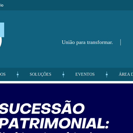
io
União para transformar.
DOS
SOLUÇÕES
EVENTOS
ÁREA 